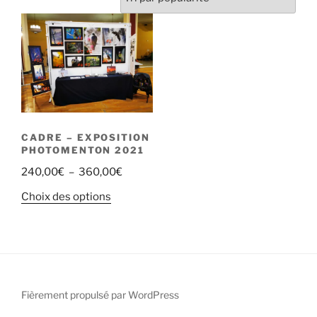
CADRE – EXPOSITION
PHOTOMENTON 2021
Plage
240,00
€
–
360,00
€
de
Ce
Choix des options
prix :
produit
240,00€
a
à
plusieurs
360,00€
variations.
Les
Fièrement propulsé par WordPress
options
peuvent