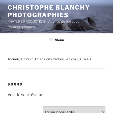
Aller
CHRISTOPHE BLANCHY
au
PHOTOGRAPHIES
contenu
principal
®NATURE PRODUCTiON – Agence de Voyages
Photographiques
Menu
Accueil
/ Produit Dimensions Cadres ( en cm ) / 60x40
60X40
Voici le seul résultat