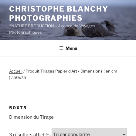
Aller
CHRISTOPHE BLANCHY
au
PHOTOGRAPHIES
contenu
principal
®NATURE PRODUCTiON – Agence de Voyages
Photographiques
Menu
Accueil
/ Produit Tirages Papier d'Art - Dimensions ( en cm
) / 50x75
50X75
Dimension du Tirage
Trié
3 résultats affichés