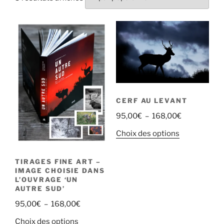
par
popularité
CERF AU LEVANT
Plage
95,00
€
–
168,00
€
de
Ce
Choix des options
prix :
produit
95,00€
a
TIRAGES FINE ART –
à
plusieurs
IMAGE CHOISIE DANS
168,00€
L’OUVRAGE ‘UN
variations.
AUTRE SUD’
Les
Plage
95,00
€
–
168,00
€
options
de
peuvent
Ce
Choix des options