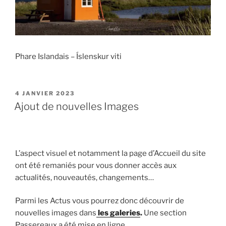
Phare Islandais – Íslenskur viti
PUBLIÉ
4 JANVIER 2023
LE
Ajout de nouvelles Images
L’aspect visuel et notamment la page d’Accueil du site
ont été remaniés pour vous donner accès aux
actualités, nouveautés, changements…
Parmi les Actus vous pourrez donc découvrir de
nouvelles images dans
les galeries
.
Une section
Passereaux a été mise en ligne.