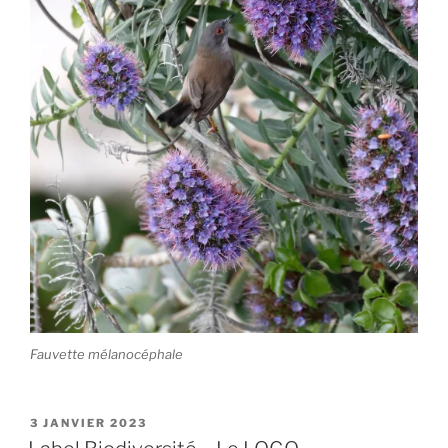
Fauvette mélanocéphale
PUBLIÉ
3 JANVIER 2023
LE