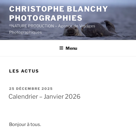
Aller
CHRISTOPHE BLANCHY
au
PHOTOGRAPHIES
contenu
principal
®NATURE PRODUCTiON – Agence de Voyages
Photographiques
Menu
LES ACTUS
PUBLIÉ
25 DÉCEMBRE 2025
LE
Calendrier – Janvier 2026
Bonjour à tous.