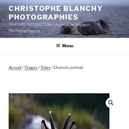
Aller
CHRISTOPHE BLANCHY
au
PHOTOGRAPHIES
contenu
principal
®NATURE PRODUCTiON – Agence de Voyages
Photographiques
Menu
Accueil
/
Tirages
/
Toiles
/ Chamois portrait