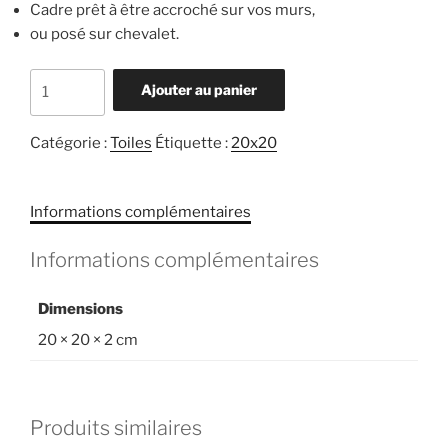
Cadre prêt à être accroché sur vos murs,
ou posé sur chevalet.
quantité
Ajouter au panier
de
Chamois
Catégorie :
Toiles
Étiquette :
20x20
portrait
Informations complémentaires
Informations complémentaires
Dimensions
20 × 20 × 2 cm
Produits similaires