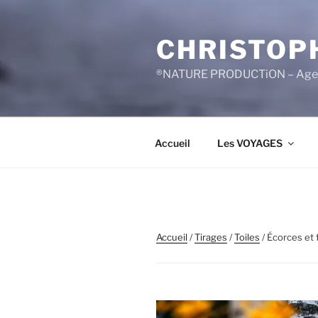
Aller
au
CHRISTOP
contenu
principal
®NATURE PRODUCTiON – Agen
Accueil
Les VOYAGES
Accueil
/
Tirages
/
Toiles
/ Écorces et 