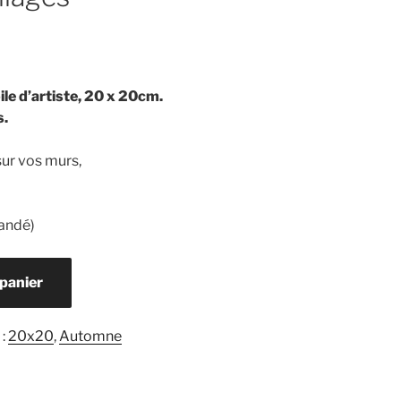
le d’artiste, 20 x 20cm.
s.
sur vos murs,
andé)
 panier
 :
20x20
,
Automne