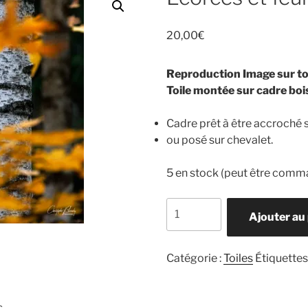
20,00
€
Reproduction Image sur toi
Toile montée sur cadre boi
Cadre prêt à être accroché 
ou posé sur chevalet.
5 en stock (peut être comm
quantité
Ajouter au
de
Écorces
et
Catégorie :
Toiles
Étiquettes
feuillages
s