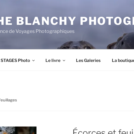
HE BLANCHY PHOTOG
ce de Voyages Photographiques
STAGES Photo
Le livre
Les Galeries
La boutiqu
feuillages
Écorces et feui