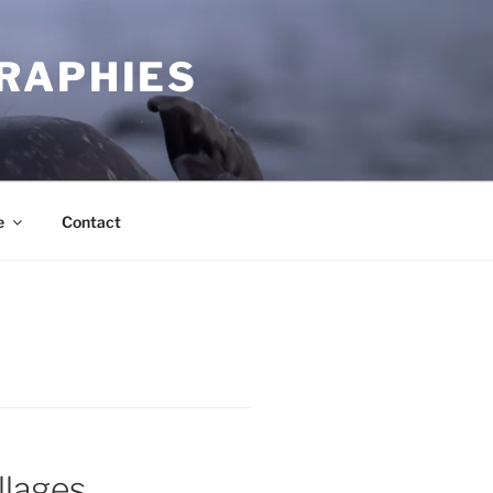
RAPHIES
e
Contact
llages