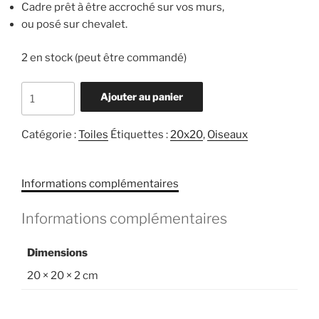
Cadre prêt à être accroché sur vos murs,
ou posé sur chevalet.
2 en stock (peut être commandé)
quantité
Ajouter au panier
de
Mésange
Catégorie :
Toiles
Étiquettes :
20x20
,
Oiseaux
noire
Informations complémentaires
Informations complémentaires
Dimensions
20 × 20 × 2 cm