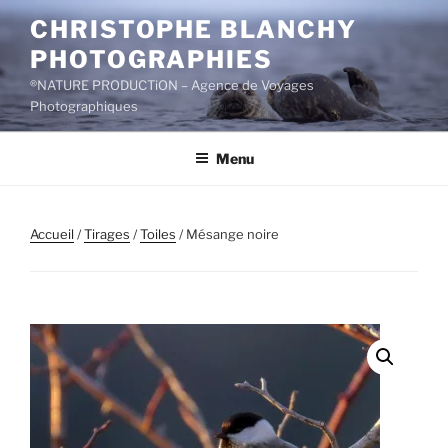
Aller
CHRISTOPHE BLANCHY
au
PHOTOGRAPHIES
contenu
principal
®NATURE PRODUCTiON – Agence de Voyages
Photographiques
Menu
Accueil
/
Tirages
/
Toiles
/ Mésange noire