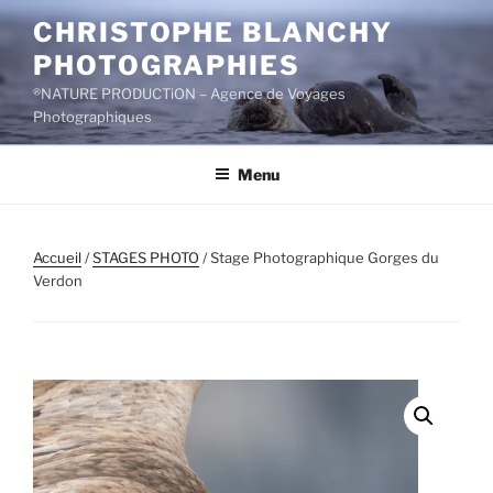
Aller
CHRISTOPHE BLANCHY
au
PHOTOGRAPHIES
contenu
principal
®NATURE PRODUCTiON – Agence de Voyages
Photographiques
Menu
Accueil
/
STAGES PHOTO
/ Stage Photographique Gorges du
Verdon