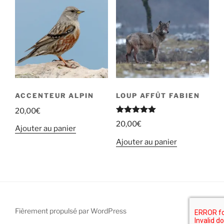
ACCENTEUR ALPIN
LOUP AFFÛT FABIEN
20,00
€
Note
5.00
20,00
€
sur 5
Ajouter au panier
Ajouter au panier
Fièrement propulsé par WordPress