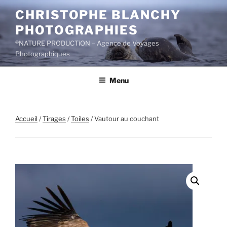
Aller
CHRISTOPHE BLANCHY
au
PHOTOGRAPHIES
contenu
principal
®NATURE PRODUCTiON – Agence de Voyages
Photographiques
Menu
Accueil
/
Tirages
/
Toiles
/ Vautour au couchant