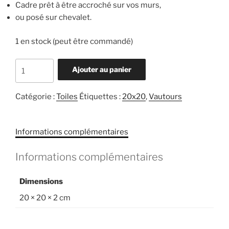
Cadre prêt à être accroché sur vos murs,
ou posé sur chevalet.
1 en stock (peut être commandé)
quantité
Ajouter au panier
de
Vautour
Catégorie :
Toiles
Étiquettes :
20x20
,
Vautours
au
couchant
Informations complémentaires
Informations complémentaires
Dimensions
20 × 20 × 2 cm