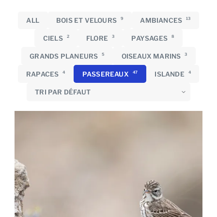
9
13
ALL
BOIS ET VELOURS
AMBIANCES
2
3
8
CIELS
FLORE
PAYSAGES
5
3
GRANDS PLANEURS
OISEAUX MARINS
4
47
4
RAPACES
PASSEREAUX
ISLANDE