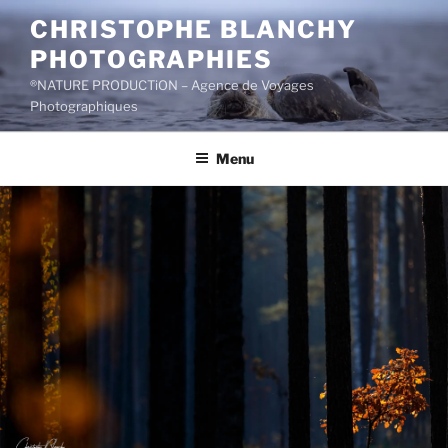
Aller
CHRISTOPHE BLANCHY
au
PHOTOGRAPHIES
contenu
principal
®NATURE PRODUCTiON – Agence de Voyages
Photographiques
Menu