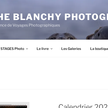
HE BLANCHY PHOTOG
ce de Voyages Photographiques
STAGES Photo
Le livre
Les Galeries
La boutiqu
6
Calendrier 20