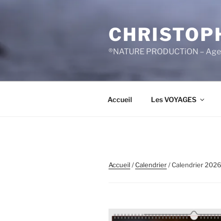
Aller
au
CHRISTOP
contenu
principal
®NATURE PRODUCTiON – Agen
Accueil
Les VOYAGES
Accueil
/
Calendrier
/ Calendrier 202