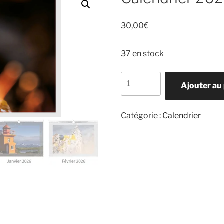
30,00
€
37 en stock
quantité
Ajouter au
de
Calendrier
2026
Catégorie :
Calendrier