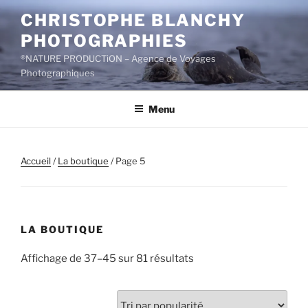
Aller
CHRISTOPHE BLANCHY
au
PHOTOGRAPHIES
contenu
principal
®NATURE PRODUCTiON – Agence de Voyages
Photographiques
Menu
Accueil
/
La boutique
/ Page 5
LA BOUTIQUE
Trié
Affichage de 37–45 sur 81 résultats
par
popularité